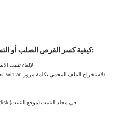
كيفية كسر القرص الصلب أو التسجيل أو التنشيط لمسح القرص التالف:
لإلغاء تثبيت الإصدار السابق تمامًا
لاستخراج الملف المحمي بكلمة مرور)
winrar
ضغطه (تحتاج إلى استخدام
5- انسخ / الصق ملف ملف متصدع إلى Wipe Bad disk في مجلد التثبيت (موقع التثبيت)