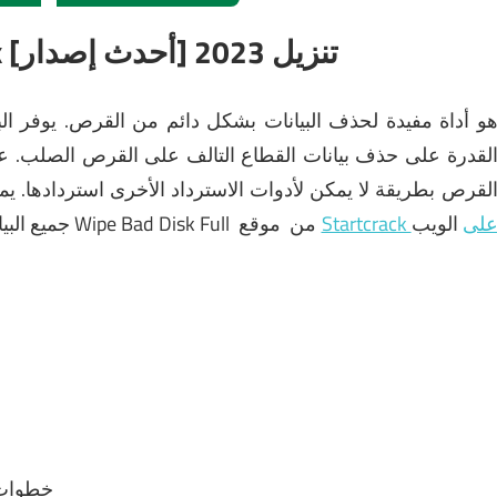
محو Wipe Bad Disk 2.0 + Crack [أحدث إصدار] تنزيل 2023
و أداة مفيدة لحذف البيانات بشكل دائم من القرص.
يوفر ال
لقدرة على حذف بيانات القطاع التالف على القرص الصلب.
عا
لقرص بطريقة لا يمكن لأدوات الاسترداد الأخرى استردادها.
يم
Startcrac على
الويب
موقع
من
تنزيل أحدث إصدار من Wipe Bad Disk Full
جميع الب
خطوات 