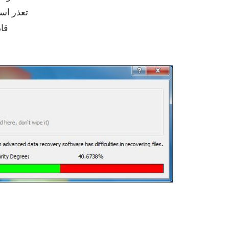
تعذر است
قاد