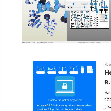
Nov
Ha
Hasleo 
الترخيص 2023 Hasleo BitLocker Anywher
تاز