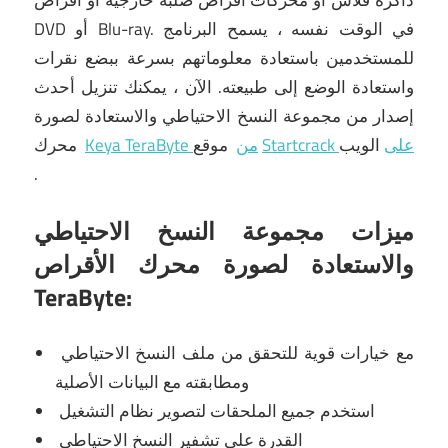
ذاكرة فلاش أو محركات أقراص صلبة خارجية أو أقراص
في الوقت نفسه ، يسمح البرنامج
DVD أو Blu-ray.
للمستخدمين باستعادة معلوماتهم بسرعة ببضع نقرات
واستعادة الوضع إلى طبيعته.
الآن ، يمكنك
تنزيل أحدث
إصدار من مجموعة النسخ الاحتياطي والاستعادة لصورة
Startcrack على
الويب
موقع
Keya TeraByte من
محرك
.
ميزات مجموعة النسخ الاحتياطي
والاستعادة لصورة محرك الأقراص
TeraByte:
مع خيارات قوية للتحقق من ملف النسخ الاحتياطي
ومطابقته مع البيانات الأصلية
استخدم جميع الملحقات لتصوير نظام التشغيل
القدرة على تشفير النسخ الاحتياطي