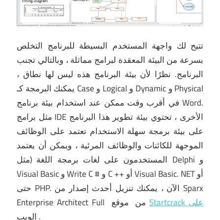
تتيح لك واجهة المستخدم البسيطة للبرنامج التخلص
بسرعة من البيئة المعقدة لبرامج مماثلة ، وبالتالي تجنب
البرنامج.
نظرًا لأن بيئة البرنامج هذه ليس لها نطاق ،
يمكنك البرمجة كـ Case و Logical و Dynamic و Physical
في أقرب وقت ممكن عند استخدام بيئة برنامج Word.
مثل برامج IDE الأخرى ، تحتوي بيئة تطوير هذا البرنامج
على بيئة برمجة سهلة الاستخدام تعتمد على الوظائف
الموجهة للكائنات والوظائف المرئية ، ويمكن أن يعتمد
المستخدمون على لغات برمجة اللغة (مثل Delphi و
Visual Basic و Write C # و C ++ أو Visual Basic. NET أو
الآن ، يمكنك
تنزيل أحدث إصدار من Sparx
حتى PHP.
Startcrack على
موقع
من
Enterprise Architect Full
.
الويب