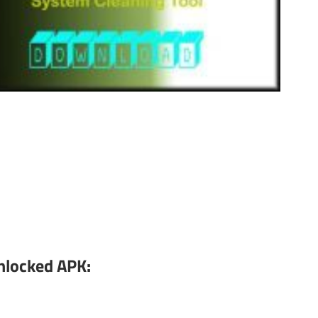
كيفي SD Maid Pro باستخدام Unlocked APK: