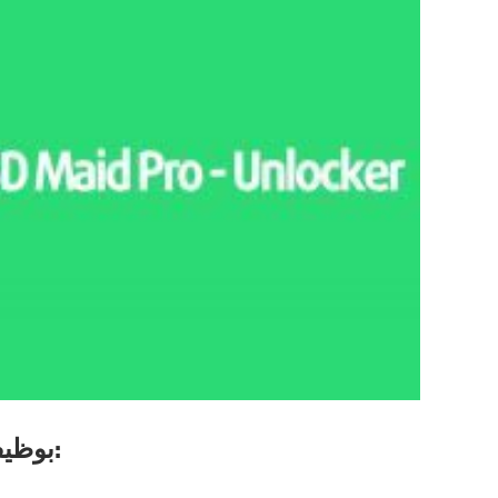
قدم بعض أجزاء SD Maid Pro بوظيفة الفتح: