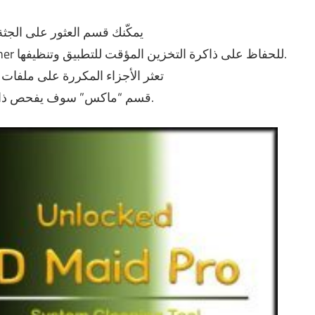
يمكّنك قسم العثور على الجث
يتم استخدام قسم System Cleaner و AppCleaner للحفاظ على ذاكرة التخزين المؤقت للتطبيق وتنظيفها.
تعثر الأجزاء المكررة على ملفات
قسم “ماكس” سوف يفحص ذاكرة الجهاز ويعرض الملفات والمجلدات الكبيرة.