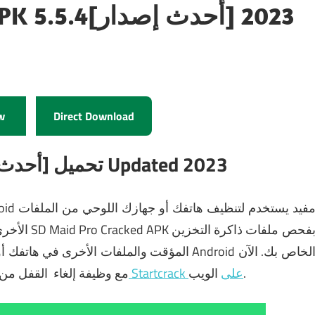
SD Maid Pro Cracked APK 5.5.4[أحدث إصدار] 2023
w
Direct Download
SD Maid Pro APK 5.5.4[أحدث إصدار] تحميل Updated 2023
الأخر.
المؤقت والملفات الأخرى في هاتفك أو جهازك اللوحي ، ثم يحاول مسحها من ذاكرة جهاز Android الخاص بك
الآن
القفل من
تنزيل أحدث إصدار من SD Maid Pro مع وظيفة إلغاء
الويب
Startcrack على
.