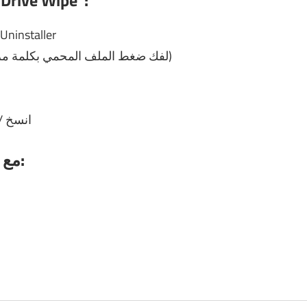
:
كيفية كسر أو تسجيل أو تنشيط 
 Uninstaller
لفك ضغط الملف المحمي بكلمة مرور)
5- انسخ
رابط تنزيل Remo Drive Wipe مع الكراك: