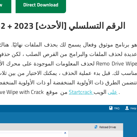
w
Direct Download
تنزيل Remo Drive Wipe 2.0.1.52 + الرقم التسلسلي [الأحدث] 2023
و برنامج موثوق وفعال يسمح لك بحذف الملفات نهائيًا.
هناك
ديدة لحذف الملفات والبرامج من القرص الصلب ، لكن حذفها 
لحذف المعلومات الموجودة على محرك الأقراص أو الق
ناسب لك.
قبل بدء عملية الحذف ، يمكنك الاختيار من بين ث
تضمن الطرق ذات الأولوية المنخفضة أو ذات الأولوية المنخفضة 
.
الويب
Startcrack على
موقع
من
تنزيل أحدث إصدار من  with Crack