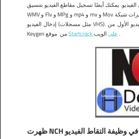
لفيديو.
يمكنك أيضًا تسجيل مقاطع الفيديو بتنسيق AVI و
WMV و Flv و MPg و mp4 و mv و Mov وتسجيل مقاطع الفيديو من كاميرات الشبكة أو كاميرات شبكة IP أو أجهزة
إدخال الفيديو (مثل مسجلات VHS).
.
الويب
Startcrack على
موقع
من
Keygen