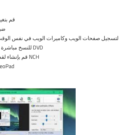
قم بتغي
ضبط
استخدم برنامج تسجيل الفيديو في Windows لتسجيل صفحات الويب وكاميرات الويب في نفس الو
استخدم Express Burn Disc Burner للنسخ مباشرة على قرص DVD
قم بإنشاء لقطة في أي وقت بعد تنزيل لقطة فيديو لاول مرة NCH
قم بتحرير الفيديو المسجل باست