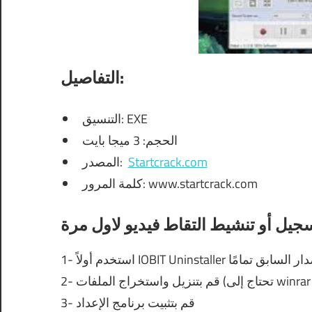
التفاصيل:
التنسيق: EXE
الحجم: 3 ميجا بايت
Startcrack.com
المصدر:
كلمة المرور: www.startcrack.com
 لإلغاء تثبيت الإصدار السابق تمامًا
3- قم بتثبيت برنامج الإعداد