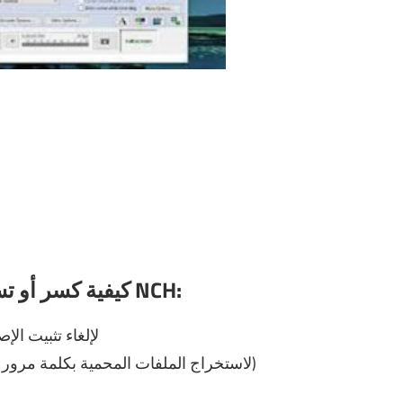
كيفية كسر أو تسجيل أو تنشيط التقاط فيديو لاول مرة NCH:
1- استخدم أولاً IOBIT Uninstaller
2- قم بتنزيل واستخراج الملفات (تحتاج إلى winrar لاستخراج الملفات المحمية بكلمة مرور)