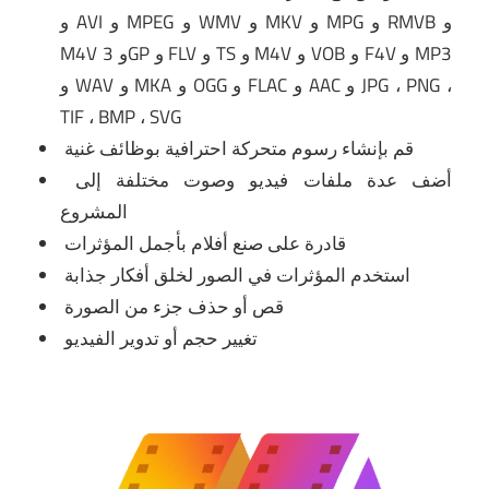
و AVI و MPEG و WMV و MKV و MPG و RMVB و
M4V و 3GP و FLV و TS و M4V و VOB و F4V و MP3
و WAV و MKA و OGG و FLAC و AAC و JPG ، PNG ،
TIF ، BMP ، SVG
قم بإنشاء رسوم متحركة احترافية بوظائف غنية
أضف عدة ملفات فيديو وصوت مختلفة إلى
المشروع
قادرة على صنع أفلام بأجمل المؤثرات
استخدم المؤثرات في الصور لخلق أفكار جذابة
قص أو حذف جزء من الصورة
تغيير حجم أو تدوير الفيديو