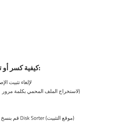
كيفية كسر أو تسجيل أو تنشيط جهاز تسلسل القرص:
لإلغاء تثبيت الإصدار السابق تمامًا
لاستخراج الملف المحمي بكلمة مرور)
إ
5- قم بنسخ / لصق تصحيح الملف في مجلد التثبيت الخاص بـ Disk Sorter (موقع التثبيت)