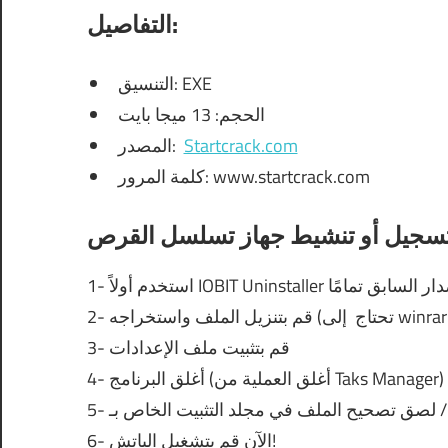
التفاصيل:
التنسيق: EXE
الحجم: 13 ميجا بايت
Startcrack.com
المصدر:
كلمة المرور: www.startcrack.com
IOBIT Uninstaller
1- استخدم أولاً
لى winrar
2- قم بتنزيل الملف واستخراجه (تحتاج
3- قم بتثبيت ملف الإعدادات
4- أغلق البرنامج (أغلق العملية من Taks Manager)
6- الآن قم بتشغيل الباتش!