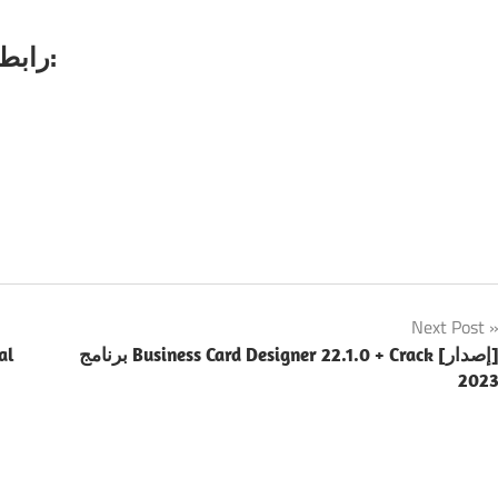
رابط تحميل برنامج فارز القرص مع الباتش:
Next Post
برنامج Business Card Designer 22.1.0 + Crack [إصدار]
202