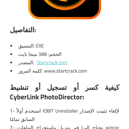
التفاصيل:
التنسيق: EXE
الحجم: 388 ميجا بايت
Startcrack.com
المصدر:
كلمة المرور: www.startcrack.com
كيفية كسر أو تسجيل أو تنشيط
CyberLink PhotoDirector:
1- استخدم أولاً IOBIT Uninstaller لإلغاء تثبيت الإصدار
السابق تمامًا
2- قم بتنزيل واستخراج الملفات (تحتاج إلى winrar