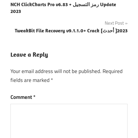
NCH ClickCharts Pro v6.83 + رمز التسجيل Update
navigation
2023
Next Post
TweakBit File Recovery v9.1.1.0+ Crack [أحدث ]2023
Leave a Reply
Your email address will not be published.
Required
fields are marked
*
Comment
*