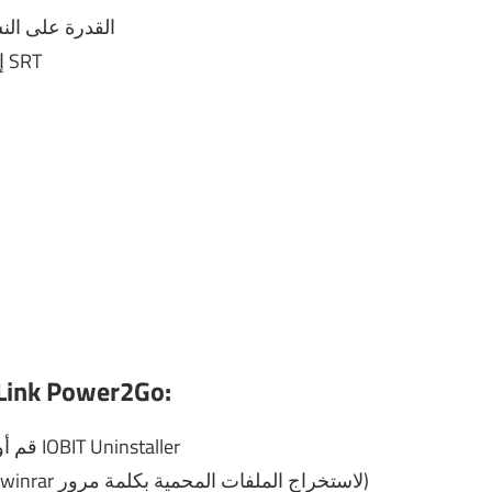
القدرة على ال
تحويل ترجمات الفيلم من تنسيق TXT إلى تنسيق SRT
كيفية كسر أو تسجيل أو تنشيط er2Go
1- قم أولاً بإلغاء تثبيت الإصدار السابق بالكامل باستخدام IOBIT Uninstaller
2- قم بتنزيل واستخراج الملفات (تحتاج إلى برنامج winrar لاستخراج الملفات المحمية بكلمة مرور)