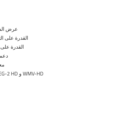
عرض الشر
القدرة على ال
القدرة على 
دعم 
معا
دعم التنسيقات عالية الجودة مثل AVCHD و MPEG-2 HD و WMV-HD
د