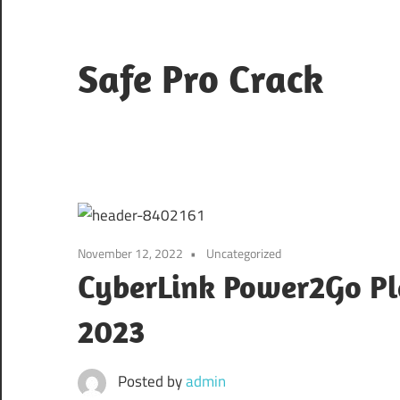
Skip
to
content
Safe Pro Crack
November 12, 2022
Uncategorized
CyberLink Power2 + الكراك
2023
Posted by
admin