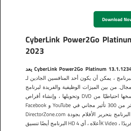
Download No
CyberLink Power2G + تنزيل نسخة متصدعة
2023
CyberLink Power2Go Platinum 13.1.1234.4 
مكن أن يكون أحد المنافسين الجادين لـ Nero ، وهو أحد أكثر البرامج
مجال.
من بين الميزات الوظيفية والفريدة لبرنامج Power2Go ، يمكنك نسخ ملفات الموسيقى
وتحويلها ، وإنشاء أقراص DVD فريدة ومثيرة ، وتنزيل مقاطع الفيديو والصور الخاصة بك ونسخها احتياطيًا من
أكثر من 100 تأثير في البرنامج وأكثر من 300 تأثير مجاني في
مج بتحرير الأفلام بجودة HD ، بينما يدعم