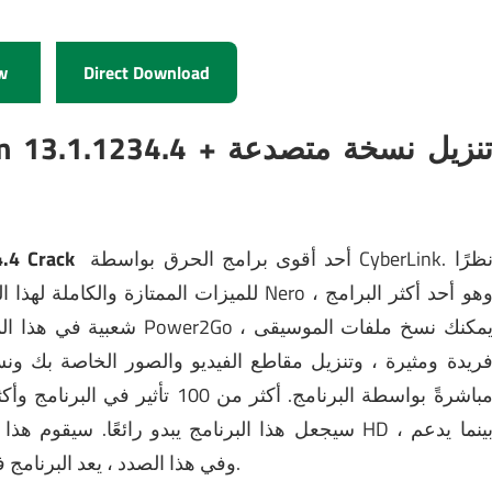
w
Direct Download
o Platinum 13.1.1234.4
ظرًا
أحد أقوى برامج الحرق بواسطة CyberLink.
يعد Crack
للميزات الممتازة والكاملة لهذا البرنامج ، ي
شعبية في هذا ال
Faceboo و YouTube مباشرةً بواسطة البرنامج.
DirectorZone.com سيجعل هذا البرنامج يبدو رائعًا.
سيقوم هذا البرنا
البرنامج أيضًا تنسيق HD أعلاه ، أي 4K Video ، وفي هذا الصدد ، يعد البرنامج فريدًا.