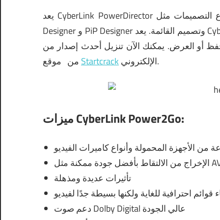
يعد CyberLink PowerDirector مؤثرًا أيضًا في التصميم والبناء ويمكنه القيام بجميع أنواع التصميمات مثل Title
Designer و PiP Designer وتصميم القائمة.
يعد CyberLink PowerDirector متوافقًا بشكل مثالي مع NVIDIA CUDA
حفظ أو العرض.
يمكنك الآن تنزيل أحدث إصدار من CyberLink Power2Go Full
الإلكتروني.
Startcrack
موقع
من
ميزات CyberLink Power2Go:
 من الأجهزة المحمولة وأنواع كاميرات الفيديو
تأثيرات عديدة ومذهلة
دعم صوت Dolby Digital عالي الجودة