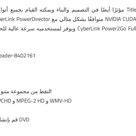
ويوفر لمستخدميه سرعة عالية لل
التقط من مجموعة متنوعة
الإخراج من الالتقاط بأفضل جودة ممكنة مثل AVCHD و MPEG-2 HD و WMV-HD
قم بإنشاء قوائم احترافية للغاية ولكنها بسيطة جدًا لفيديو DVD