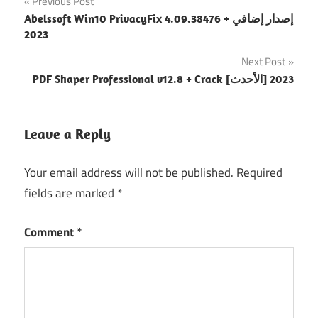
Post
Previous Post
Abelssoft Win10 PrivacyFix 4.09.38476 + إصدار إضافي
navigation
2023
Next Post
PDF Shaper Professional v12.8 + Crack [الأحدث] 2023
Leave a Reply
Your email address will not be published.
Required
fields are marked
*
Comment
*