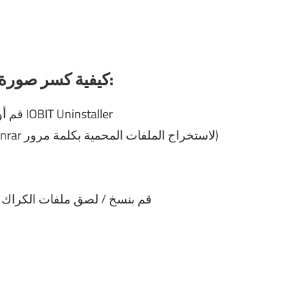
كيفية كسر صورة القرص النشط أو تسجيلها أو تنشيطها:
1- قم أولاً بإلغاء تثبيت الإصدار السابق بالكامل باستخدام IOBIT Uninstaller
2- تنزيل الملفات واستخراجها (تحتاج إلى برنامج winrar لاستخراج الملفات المحمية بكلمة مرور)
5- قم بنسخ / لصق ملفات الكراك