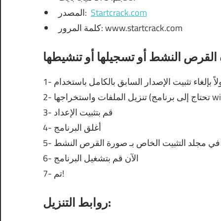
Startcrack.com
المصدر:
كلمة المرور: www.startcrack.com
3- قم بتثبيت الإعداد
4- أغلق البرنامج
 في مجلد التثبيت الخاص بـ صورة القرص النشط
6- الآن قم بتشغيل البرنامج
7- تم!
روابط التنزيل: