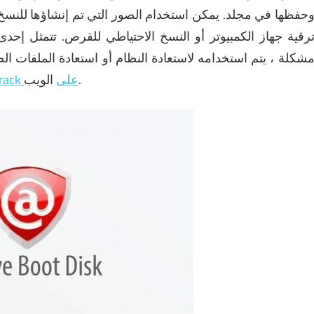
 CD و DVD و Blu-ray وما إلى ذلك) وحفظها في مجلد.
يمكن استخدام الصور التي تم إنشاؤها للنسخ 
رقية جهاز الكمبيوتر أو النسخ الاحتياطي للقرص.
تتمثل إحدى
شكلة ، يتم استخدامه لاستعادة النظام أو استعادة الملفات ا
الويب.
Startcrack على