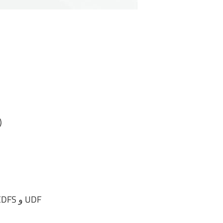
ت
دعم أنظمة الملفات FAT16 و FAT32 و NTFS و CDFS و UDF