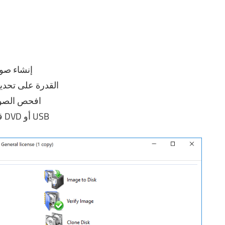
إنشاء صو
القدرة على تحدي
افحص الصور
قم بإنشاء قرص مضغوط قابل للتشغيل أو قرص DVD أو USB