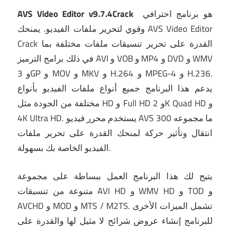
هو برنامج احترافي
AVS Video Editor v9.7.4Crack
وقوي لتحرير ملفات الفيديو.
يمنحك AVS Video Editor
Crack القدرة على تحرير تنسيقات ملفات مختلفة بما
في ذلك برامج الترميز AVI و VOB و MP4 و DVD و WMV
و 3GP و MOV و MKV و H.264 و MPEG-4 و H.236.
يدعم هذا البرنامج جميع أنواع ملفات الفيديو بأنواع
مختلفة من الجودة مثل HD و Full HD و 2K Quad HD و
يستخدم محرر فيديو AVS ما مجموعه 300
4K Ultra HD.
انتقال وتأثير حركة لمنحك القدرة على تحرير ملفات
الفيديو الخاصة بك بسهولة.
يتيح لك هذا البرنامج العمل ببساطة على مجموعة
متنوعة من تنسيقات AVI HD و WMV HD و TOD و
تشمل الميزات الأخرى
AVCHD و MOD و MTS / M2TS.
للبرنامج إنشاء عروض شرائح لا مثيل لها والقدرة على