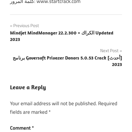
كلمة المرور: www.startcrack.com
Post
Previous Post
Mindjet MindManager 22.2.300 + الكراك Updated
navigation
2023
Next Post
برنامج Goversoft Privazer Donors 5.0.53 Crack [أحدث]
2023
Leave a Reply
Your email address will not be published.
Required
fields are marked
*
Comment
*