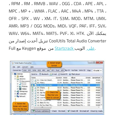
، RPM ، RM ، RMVB ، WAV ، OGG ، CDA ، APE ، APL ،
MPC ، MP + ، WMA ، FLAC ، AAC ، M4A ، MP4 ، TTA ،
OFR ، SPX ، WV ، XM، IT، S3M، MOD، MTM، UMX،
AMR، MP3 / OGG MODs، MIDI، VQF، PAF، IFF، SVX،
يمكنك الآن
WAV، W64، MAT4، MAT5، PVF، XI، HTK.
تنزيل أحدث إصدار من CoolUtils Total Audio Converter
الويب.
Startcrack على
موقع
Full مع Keygen من